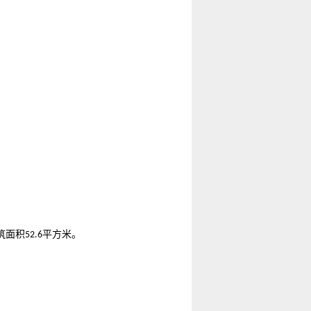
筑面积
平方米。
52.6