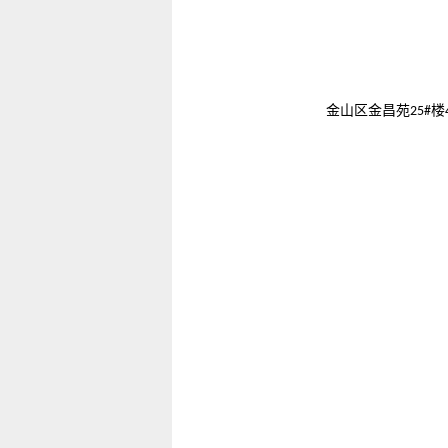
金山区金昌苑
楼
25#