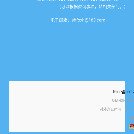
（可以根据咨询事项，转相关部门。）
电子邮箱：shfxxh@163.com
沪ICP备 170
SHANGHAI H
对外办公时间：周一至
电话