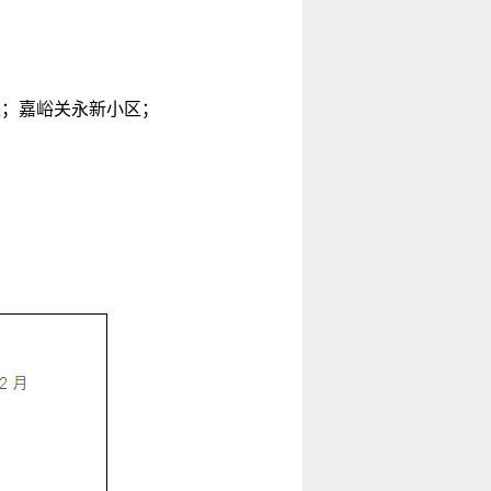
区；嘉峪关永新小区；