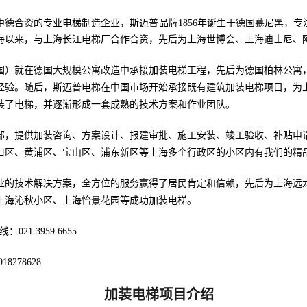
德合资的专业电梯制造企业，斯迈普品牌1856年诞生于德国慕尼黑，专
上海以来，与上海长江电梯厂合作合资，先后为上海世博会、上海迪士尼
国）就在德国大规模公寓改造中承接加装电梯工程，先后为德国柏林公寓
经验。随后，斯迈普电梯在中国市场开始承接既有建筑加装电梯项目，为
装了电梯，并逐渐形成一套成熟的技术方案和作业团队。
事业部，提供加装咨询、方案设计、报建审批、施工安装、竣工验收、补贴
口区、黄浦区、宝山区、浦东新区等上海多个行政区的小区内有我们的精
业的技术解决方案，全方位的服务赢得了居民肯定和信赖，先后为上海远
上海沁秋小区、上海怡景花园等成功加装电梯。
线：0
21 3959 6655
9
18278628
加装电梯项目介绍