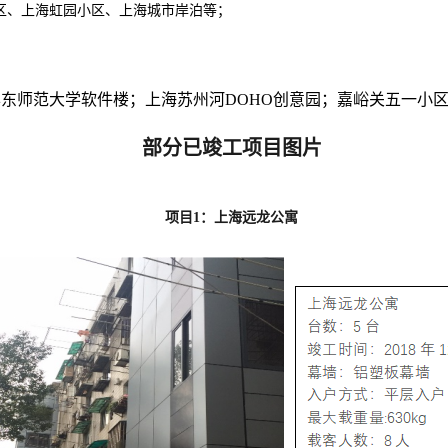
小区、上海虹园小区、上海城市岸泊等
；
东师范大学软件楼；上海苏州河D
OHO
创意园；嘉峪关五一小
部分已竣工项目图片
项目
1
：上海远龙公寓