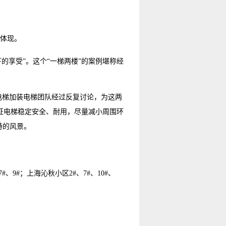
的体现。
下的享受”。这个“一梯两楼”的案例堪称经
电梯加装电梯团队经过反复讨论，为这两
证电梯稳定安全、耐用，尽量减小周围环
特的风景。
、9#；上海沁秋小区2#、7#、10#、