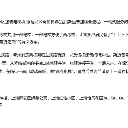
小区加装电梯项目(远龙公寓加梯)就是由斯迈普加梯全流程、一站式服务
8号两栋楼共用一部电梯，一部电梯方便了两栋楼，让30多户居民有了“上上下
度身定制”的解决方案。
兰溪路，考虑到这两栋紧临兰溪路街道，以及该栋建筑的特殊性。斯迈普
方案：从紧临街道的楼梯口处修建井道，搭建连接平台，半层入户。在保
性，在临街一面用玻璃面板，做“观光电梯”，建成后成为兰溪路上一道独
、8#楼；上海
静安区
绿苑公寓；上海虹仙小区；上海怡景花园3#、5#、6#、7#
等