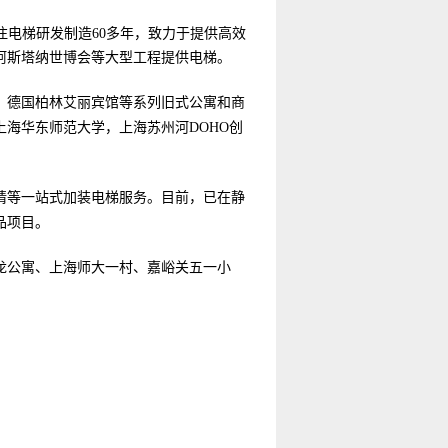
注电梯研发制造60多年，致力于提供高效
、阿斯塔纳世博会等大型工程提供电梯。
，德国柏林艾丽宾馆等系列旧式公寓和商
上海华东师范大学，上海苏州河D
OHO
创
申请等一站式加装电梯服务。目前，已在静
品项目。
龙公寓、上海师大一村、嘉峪关五一小