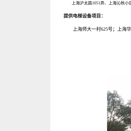
上海
沪太路1
051弄、上海沁秋
提供电梯设备项目：
上海师大一村6
25
号；上海华