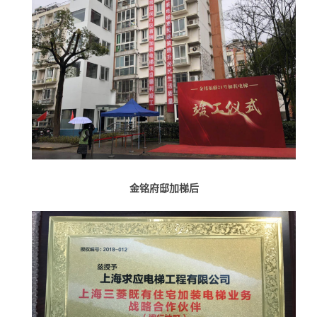
金铭府邸加梯后