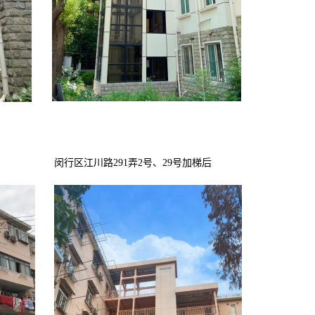
闵行区江川路
291弄2号、29号加梯后