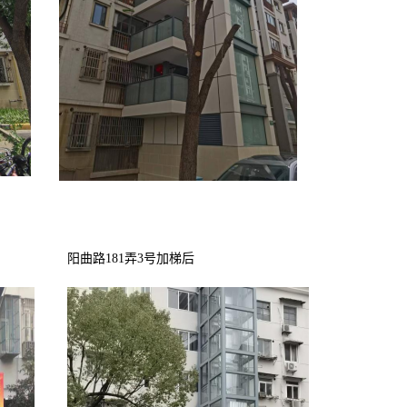
阳曲路181弄3号加梯后