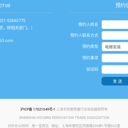
预约
CT US
1-52665775
预约人姓名
项，转相关部门。）
预约人联系方式
3.com
预约类型
预约事项
验证码
发送
沪ICP备 17021049号-1
上海市房屋修建行业协会版权所有
SHANGHAI HOUSING RENOVATION TRADE ASSOCIATION
对外办公时间：周一至周五 地址：上海市普陀区同普路339弄1号楼602室