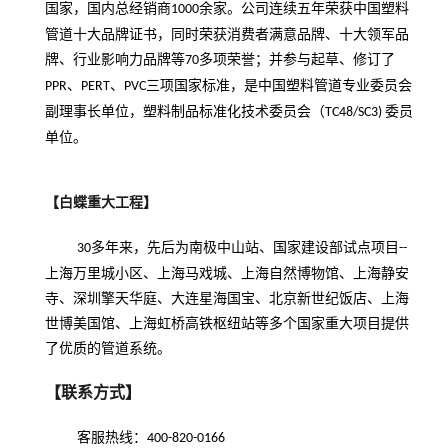
国家，国内总经销商
余家。公司连续五年荣获中国塑料
1000
管道十大品牌证书，同时荣获消费者满意品牌、十大领军品
牌、行业影响力品牌等
多项荣誉；并参与起草、修订了
70
、
、
三项国家标准，是中国塑料管道专业委员会
PPR
PERT
PVC
副理事长单位，塑料制品标准化技术委员会（
委员
TC48/SC3)
单位。
【白蝶重大工程】
多年来，先后为南极中山站、国家建设部试点项目
30
-
-
上海万里城小区、上海马戏城、上海自然博物馆、上海静安
寺、深圳擎天华庭、大连星海国宝、北京新世纪饭店、上海
世博美国馆、上海虹桥高铁枢纽站等多个国家重大项目提供
了优质的管道系统。
【联系方式】
客服热线：
400-820-0166