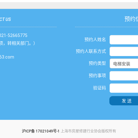
预约
CT US
1-52665775
预约人姓名
项，转相关部门。）
预约人联系方式
3.com
预约类型
预约事项
验证码
发送
沪ICP备 17021049号-1
上海市房屋修建行业协会版权所有