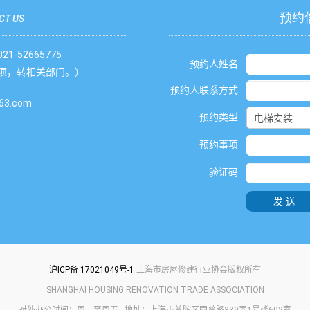
预约
CT US
1-52665775
预约人姓名
项，转相关部门。）
预约人联系方式
3.com
预约类型
预约事项
验证码
发送
沪ICP备 17021049号-1
上海市房屋修建行业协会版权所有
SHANGHAI HOUSING RENOVATION TRADE ASSOCIATION
对外办公时间：周一至周五 地址：上海市普陀区同普路339弄1号楼602室