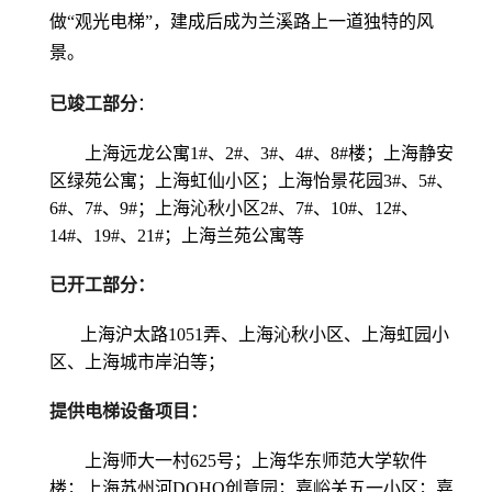
做“观光电梯”，建成后成为兰溪路上一道独特的风
景。
已竣工部分
：
上海远龙公寓1#、2#、3#、4#、8#楼；上海
静安
区
绿苑公寓；上海虹仙小区；上海怡景花园3#、5#、
6#、7#、9#；上海沁秋小区2#、7#、10#、12#、
14#、19#、21#；上海兰苑公寓等
已开工部分：
上海
沪太路1
051弄、上海沁秋小区、上海虹园小
区、上海城市岸泊等
；
提供电梯设备项目：
上海师大一村6
25
号；上海华东师范大学软件
楼；上海苏州河D
OHO
创意园；嘉峪关五一小区；嘉