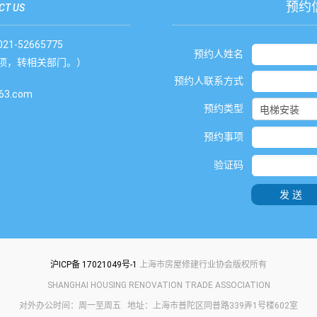
预约
CT US
1-52665775
预约人姓名
项，转相关部门。）
预约人联系方式
3.com
预约类型
预约事项
验证码
发送
沪ICP备 17021049号-1
上海市房屋修建行业协会版权所有
SHANGHAI HOUSING RENOVATION TRADE ASSOCIATION
对外办公时间：周一至周五 地址：上海市普陀区同普路339弄1号楼602室