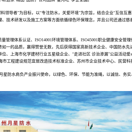
材料领导者”为目标，以“专注防水，关爱环境”为宗旨，结合企业“互信互
理、技术研发以及施工方案等方面依循绿色环保理念，并且公司还通过慈
1质量管理体系认证、ISO14001环境管理体系、ISO45001职业健康安
终如一的品质，赢得赞誉无数，先后获得国家高新技术企业、中国防水先
单位、上海市化学建材行业五星级企业、“走进社区 诊治渗漏”公益活动
上海市工程建设规范宜居改造技术标准企业、苏州市企业技术中心、民营科
月星防水肩负产业振兴使命，以绿色、环保、节能为准绳，以诚信、务实